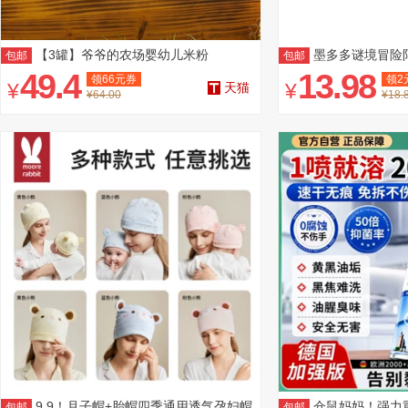
【3罐】爷爷的农场婴幼儿米粉
墨多多谜境冒险
包邮
包邮
选
49.4
13.98
领
66
元券
领
2
¥
¥
天猫
¥64.00
¥18.
9.9！月子帽+胎帽四季通用透气孕妇帽
仓鼠妈妈！强力重
包邮
包邮