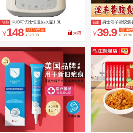
KUB可优比恒温热水壶1.3L
男士淫羊藿胶囊
包邮
包邮
148
39.9
领
130
元券
领
100
¥
¥
天猫
¥328.00
¥139.90