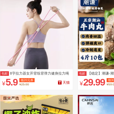
8字拉力器女开背练背弹力健身拉力绳
【稳定】潮谦-潮
包邮
包邮
弹力绳
袋
5.9
29.99
领
20
元券
领
3
¥
¥
天猫
¥25.90
¥59.