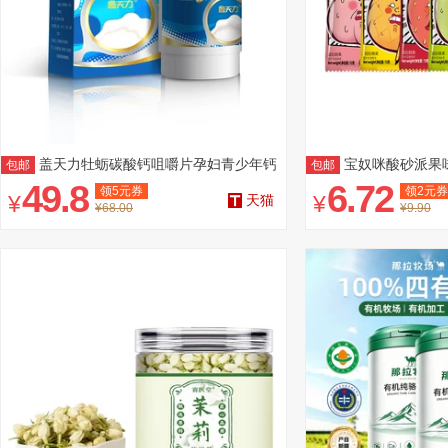
盖天力牡蛎碳酸钙咀嚼片孕妇青少年钙
宝奴咪酸砂派果味
包邮
包邮
片
食
49.8
6.72
领
5
元券
领
2
元券
¥
¥
天猫
¥68.00
¥9.90