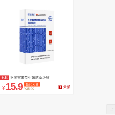
不老霉果益生菌膳食纤维
包邮
15.9
领
20
元券
¥
天猫
¥35.90
上