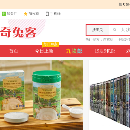
按
Ctr
加关注
加收藏
手机端
搜宝贝
热门搜索：
连衣裙
毛呢外
每日10点
九
块
邮
首页
今日上新
19块9包邮