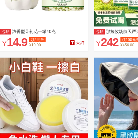
浓香型茉莉花一罐40克
那拉牧场航天严
包邮
包邮
14.9
242
领
5
元券
领
100
元
¥
¥
天猫
¥19.90
¥456.00