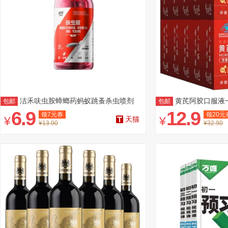
洁禾呋虫胺蟑螂药蚂蚁跳蚤杀虫喷剂
黄芪阿胶口服液一
包邮
包邮
6.9
12.9
领
7
元券
领
20
元
¥
¥
天猫
¥13.90
¥32.90