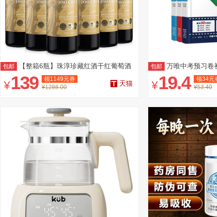
【整箱6瓶】珠淳珍藏红酒干红葡萄酒
万唯中考预习卷
包邮
包邮
139
19.4
领
1149
元券
领
34
元
¥
¥
天猫
¥1288.00
¥53.40