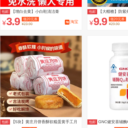
【增白去黄】小白鞋清洁膏
【大帽檐】防紫
包邮
包邮
3.9
9.9
领
20
元券
领
20
元券
¥
¥
淘宝
¥23.90
¥29.90
【5块】黄庄月饼香酥软糯蛋黄手工月
GNC健安喜辅酶
包邮
包邮
饼
提升