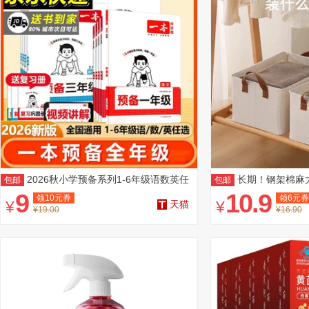
2026秋小学预备系列1-6年级语数英任
长期！钢架棉麻
包邮
包邮
选
9
10.9
领
10
元券
领
6
元券
¥
¥
天猫
¥19.00
¥16.90