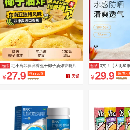
宅小鹿菲律宾香蕉干椰子油炸香脆片
3支！【大明星
包邮
包邮
51g*10袋
晒霜
27.9
29.9
领
22
元券
领
70
元
¥
¥
天猫
¥59.90
¥99.90