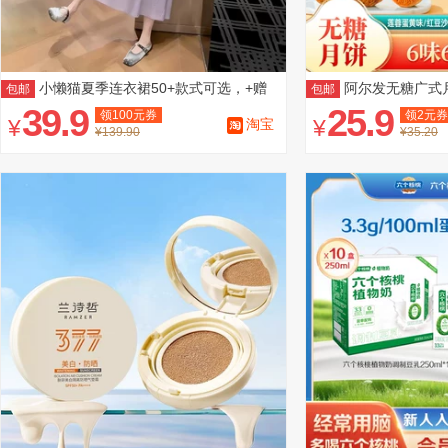
小懒猫夏季连衣裙50+款式可选，+赠
阿尔发无糖广式
包邮
包邮
送运费险
39.9
25.9
领
100
元券
领
2
元券
¥
¥
淘宝
¥139.90
¥35.20