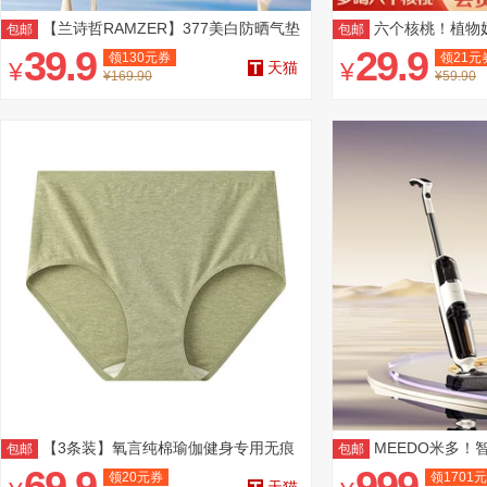
【兰诗哲RAMZER】377美白防晒气垫
六个核桃！植物奶调
包邮
包邮
*2盒
盒
39.9
29.9
领
130
元券
领
21
元
¥
¥
天猫
¥169.90
¥59.90
【3条装】氧言纯棉瑜伽健身专用无痕
MEEDO米多！
包邮
包邮
内裤
69.9
999
领
20
元券
领
1701
元