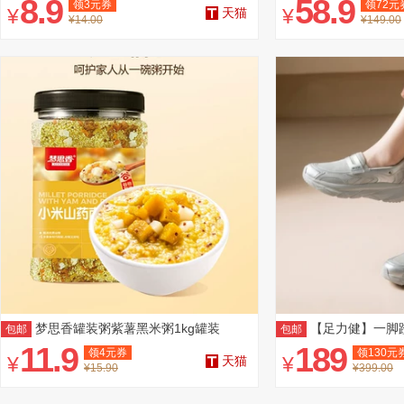
8.9
58.9
领
3
元券
领
72
元
¥
¥
天猫
¥14.00
¥149.00
梦思香罐装粥紫薯黑米粥1kg罐装
【足力健】一脚
包邮
包邮
11.9
189
领
4
元券
领
130
元
¥
¥
天猫
¥15.90
¥399.00