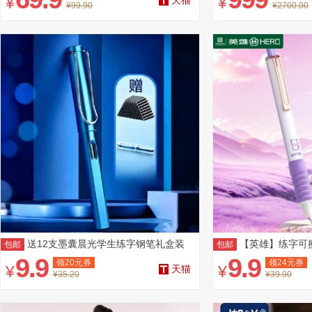
¥
¥
天猫
¥99.90
¥2700.00
送12支墨囊晨光学生练字钢笔礼盒装
【英雄】练字可擦
包邮
包邮
9.9
9.9
领
20
元券
领
24
元券
¥
¥
天猫
¥35.20
¥39.90