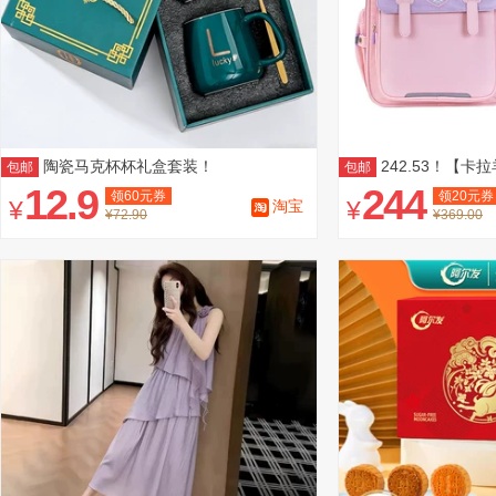
陶瓷马克杯杯礼盒套装！
242.53！【
包邮
包邮
12.9
244
领
60
元券
领
20
元券
¥
¥
淘宝
¥72.90
¥369.00