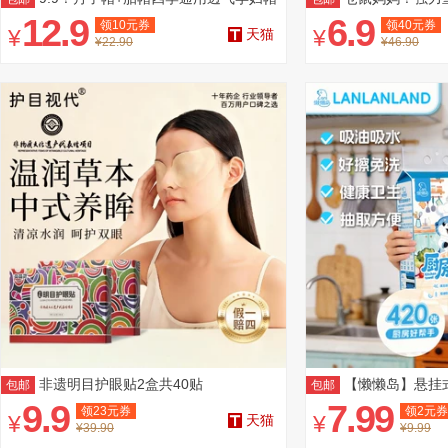
产后
12.9
6.9
领
10
元券
领
40
元券
¥
¥
天猫
¥22.90
¥46.90
非遗明目护眼贴2盒共40贴
【懒懒岛】悬挂式
包邮
包邮
9.9
7.99
领
23
元券
领
2
元券
¥
¥
天猫
¥39.90
¥9.99