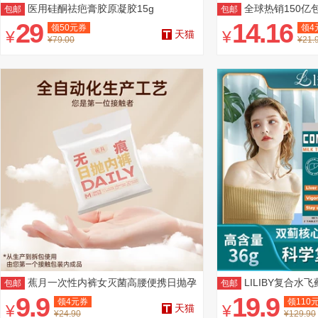
医用硅酮祛疤膏胶原凝胶15g
全球热销150亿
包邮
包邮
合！
29
14.16
领
50
元券
领
4
¥
¥
天猫
¥79.00
¥21.
蕉月一次性内裤女灭菌高腰便携日抛孕
LILIBY复合水
包邮
包邮
妇旅游
9.9
19.9
领
4
元券
领
110
¥
¥
天猫
¥24.90
¥129.90