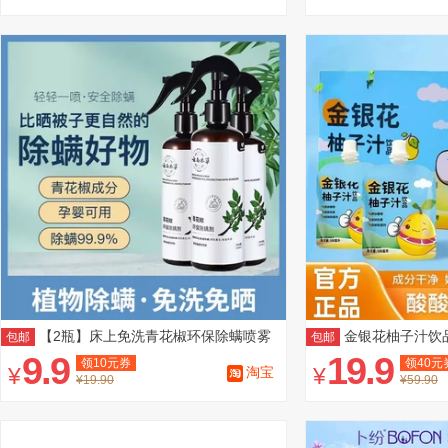
【2瓶】床上免洗青花椒环保除螨喷雾
金银花柚子汁饮品1
包邮
包邮
剂
9.9
19.9
领
10
元券
领
40
元
¥
¥
淘宝
¥19.90
¥59.90