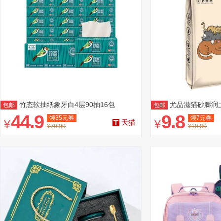
竹态软抽纸象牙白4层90抽16包
尤品滋猫砂膨润
包邮
包邮
送一
44.9
9.8
领
35
元券
领
7
元券
¥
¥
天猫
¥79.90
¥19.80