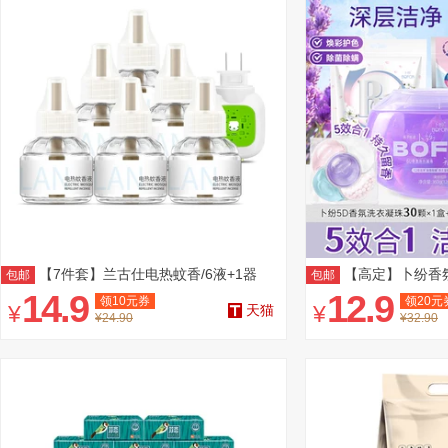
【7件套】兰古仕电热蚊香/6液+1器
【高定】卜纷香氛
包邮
包邮
14.9
12.9
领
10
元券
领
20
元
¥
¥
天猫
¥24.90
¥32.90