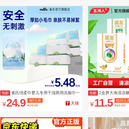
雀氏绵柔巾婴儿专用干湿两用洗脸巾一
2盒胖大海清凉
包邮
包邮
次性
果
24.9
11.5
领
5
元券
领
20
元
¥
¥
天猫
¥29.90
¥31.50