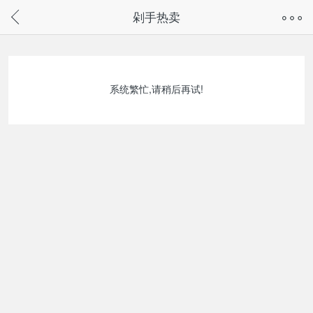
奇兔客手机页面版已下线，
剁手热卖
请通过微信或支付宝搜“奇兔客小程序”访问
系统繁忙,请稍后再试!