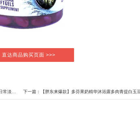
> 直达商品购买页面 >>>
上一篇：稚优泉五色眼影盘清透奶茶色学生侧影一体盘日常淡妆奶雾玫瑰盘PT