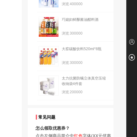
浏览
400000
巧媳妇鲜酿酱油醋料酒
浏览
300000
大窑碳酸饮料520ml*8瓶
浏览
300000
太力抗菌防螨立体真空压缩
收纳袋4件套
浏览
200000
常见问题
怎么领取优惠券？
点击左侧商品简介中
红色
字体(XX元优惠