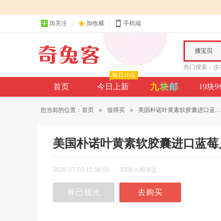
加关注
加收藏
手机端
搜宝贝
热门搜索：
连
每日10点
九
块
邮
首页
今日上新
19块
您当前的位置：
首页
»
值得买
»
美国朴诺叶黄素软胶囊进口蓝...
美国朴诺叶黄素软胶囊进口蓝莓
2026-07-03 15:56:01
3000人阅读过
券已领光
去购买