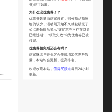
券)即可领取。
为什么没优惠券了？
优惠券数量由商家设置，部分商品商家
给的较少，活动刚开始不久就被秒完了;
如点击领取后显示“该优惠券不存在或者
已经过期”、“领取失败”均为优惠券已被
领完。
优惠券领完后还会有吗？
商家继续与奇兔客合作或增加优惠券数
量，本站均会更新，提高排名。
欢迎收藏本站，
值得买频道
每日24小时
下一篇：【胖东来爆款】多芬果奶精华沐浴露多肉青提白玉豆乳香保湿滋润
更新。