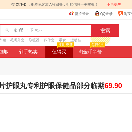
按
Ctrl+D
，把奇兔客放入收藏夹，折扣信息一手掌握！
不再提醒
新浪登录
QQ登录
淘宝
衣裙
毛呢外套
取暖器
四件套
零食
运动鞋
实时更新
每日0点
9包邮
剁手热卖
值得买
淘金币半价
片护眼丸专利护眼保健品部分临期
69.90