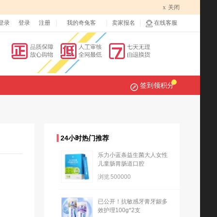
x
关闭
登录
登录
注册
我的奇兔客
卖家报名
在线客服
签到领积分
24小时热门推荐
乐力小蓝条益生菌大人女性
儿童肠胃肠道口腔
浏览
500000
已公开！抗敏感牙膏牙龈多
效护理100g*2支