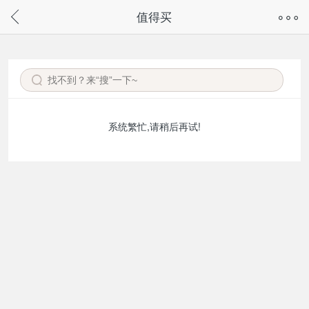
奇兔客手机页面版已下线，
值得买
请通过微信或支付宝搜“奇兔客小程序”访问
系统繁忙,请稍后再试!