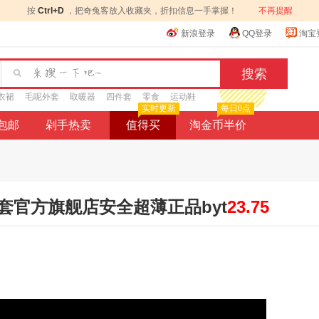
按
Ctrl+D
，把奇兔客放入收藏夹，折扣信息一手掌握！
不再提醒
新浪登录
QQ登录
淘宝
衣裙
毛呢外套
取暖器
四件套
零食
运动鞋
实时更新
每日0点
9包邮
剁手热卖
值得买
淘金币半价
套官方旗舰店安全超薄正品byt
23.75