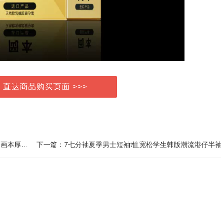
> 直达商品购买页面 >>>
上一篇：素描本简约8k8开a4画画本16k学生用小清新绘画本厚复古手绘速写本