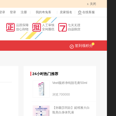
x
关闭
登录
登录
注册
我的奇兔客
卖家报名
在线客服
签到领积分
24小时热门推荐
Veet薇婷净纯脱毛膏50ml
浏览
700000
【孙颖莎同款】妮维雅大白
瓶美白身体乳液