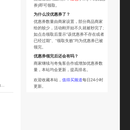
券)即可领取。
为什么没优惠券了？
优惠券数量由商家设置，部分商品商家
给的较少，活动刚开始不久就被秒完了;
如点击领取后显示“该优惠券不存在或者
已经过期”、“领取失败”均为优惠券已被
领完。
优惠券领完后还会有吗？
商家继续与奇兔客合作或增加优惠券数
量，本站均会更新，提高排名。
欢迎收藏本站，
值得买频道
每日24小时
下一篇：7七分袖夏季男士短袖t恤宽松学生韩版潮流港仔半袖男五分袖上衣服
更新。