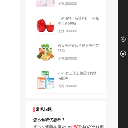
浏览
300000
一果倾城！新疆和田一等免
洗大枣500g
浏览
300000
吉香居居减盐丝萝卜干榨菜
25袋
浏览
200000
2026秋上册王朝霞活页默
写能手
浏览
200000
常见问题
怎么领取优惠券？
点击左侧商品简介中
红色
字体(XX元优惠