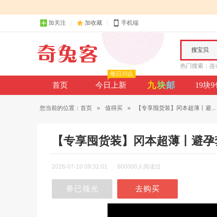
加关注
加收藏
手机端
搜宝贝
热门搜索：
连
每日10点
九
块
邮
首页
今日上新
19块
您当前的位置：
首页
»
值得买
»
【专享囤货装】冈本超薄丨避...
【专享囤货装】冈本超薄丨避孕
2026-07-10 09:32:01
600000人阅读过
券已领光
去购买