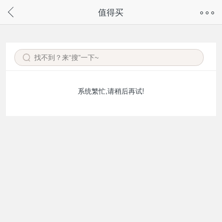
奇兔客手机页面版已下线，
值得买
请通过微信或支付宝搜“奇兔客小程序”访问
系统繁忙,请稍后再试!