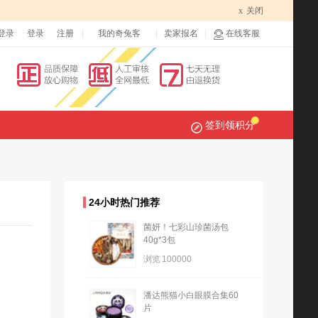
x
关闭
登录
登录
注册
我的奇兔客
卖家报名
在线客服
签到领积分
24小时热门推荐
菌妍！七彩山珍菌汤包
40g*3包
浏览
100000
潘达熊猫小白眼膜合集60
片