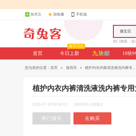
加关注
加收藏
手机端
搜宝贝
热门搜索：
连
每日10点
九
块
邮
首页
今日上新
19块
您当前的位置：
首页
»
值得买
»
植护内衣内裤清洗液洗内裤专...
植护内衣内裤清洗液洗内裤专用
2026-07-18 06:36:01
1000000人阅读过
券已领光
去购买