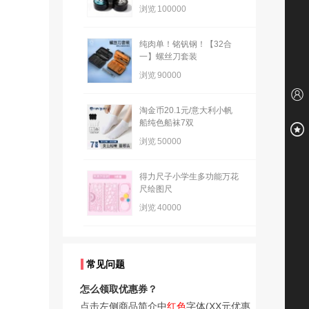
浏览
100000
纯肉单！铭钒钢！【32合
一】螺丝刀套装
浏览
90000
淘金币20.1元/意大利小帆
船纯色船袜7双
浏览
50000
得力尺子小学生多功能万花
尺绘图尺
浏览
40000
常见问题
怎么领取优惠券？
点击左侧商品简介中
红色
字体(XX元优惠