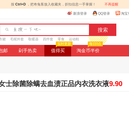
按
Ctrl+D
，把奇兔客放入收藏夹，折扣信息一手掌握！
不再提醒
新浪登录
QQ登录
淘宝
衣裙
毛呢外套
取暖器
四件套
零食
运动鞋
实时更新
每日0点
9包邮
剁手热卖
值得买
淘金币半价
女士除菌除螨去血渍正品内衣洗衣液
9.90