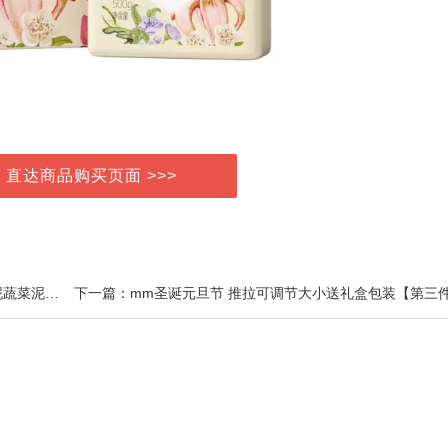
> 直达商品购买页面 >>>
上一篇：方广婴幼儿果泥无添加 宝宝果泥 水果泥西梅泥蔬菜泥辅食泥酸奶泥