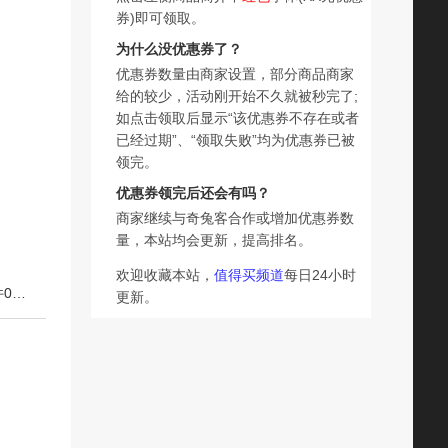
券)即可领取。
为什么没优惠券了？
优惠券数量由商家设置，部分商品商家
给的较少，活动刚开始不久就被秒完了;
如点击领取后显示“该优惠券不存在或者
已经过期”、“领取失败”均为优惠券已被
领完。
优惠券领完后还会有吗？
商家继续与奇兔客合作或增加优惠券数
量，本站均会更新，提高排名。
欢迎收藏本站，
值得买频道
每日24小时
下一篇：mm圣诞元旦节 推拉可调节大小送礼盒包装【第三件0元】送闺蜜老婆
更新。