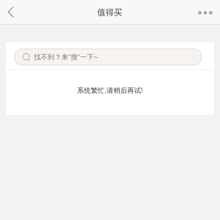
奇兔客手机页面版已下线，
值得买
请通过微信或支付宝搜“奇兔客小程序”访问
系统繁忙,请稍后再试!