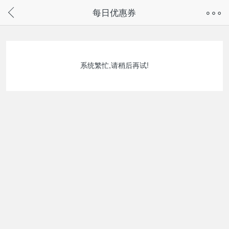
奇兔客手机页面版已下线，
每日优惠券
请通过微信或支付宝搜“奇兔客小程序”访问
系统繁忙,请稍后再试!