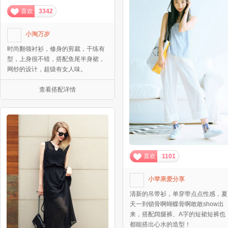
喜欢
3342
小淘万岁
时尚翻领衬衫，修身的剪裁，干练有
型，上身很不错，搭配鱼尾半身裙，
网纱的设计，超级有女人味。
查看搭配详情
喜欢
1101
小苹果爱分享
清新的吊带衫，单穿带点点性感，夏
天一到锁骨啊蝴蝶骨啊敢敢show出
来，搭配阔腿裤、A字的短裙短裤也
都能搭出心水的造型！