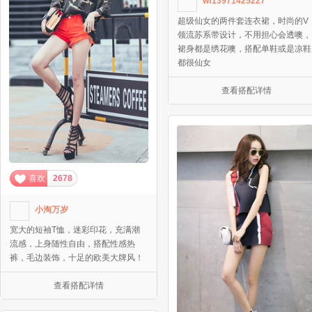
wf13971425227
超级仙女的两件套连衣裙，时尚的V
领流苏系带设计，不用担心会透噢，
裙身都是绣花噢，搭配单鞋或是凉鞋
都很仙女
查看搭配详情
喜欢
2678
小淘万岁
宽大的短袖T恤，迷彩印花，充满潮
流感，上身随性自由，搭配性感热
裤，毛边装饰，十足的欧美大牌风！
查看搭配详情