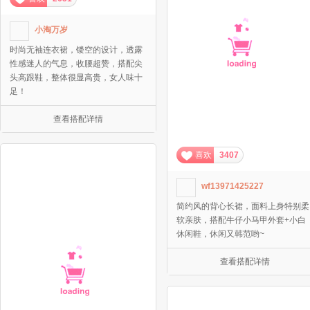
小淘万岁
时尚无袖连衣裙，镂空的设计，透露
性感迷人的气息，收腰超赞，搭配尖
头高跟鞋，整体很显高贵，女人味十
足！
查看搭配详情
喜欢
3407
wf13971425227
简约风的背心长裙，面料上身特别柔
软亲肤，搭配牛仔小马甲外套+小白
休闲鞋，休闲又韩范哟~
查看搭配详情