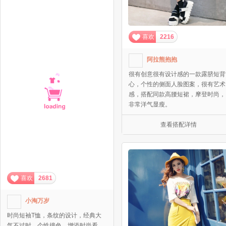
喜欢
2216
阿拉熊抱抱
很有创意很有设计感的一款露脐短背
心，个性的侧面人脸图案，很有艺术
感，搭配同款高腰短裙，摩登时尚，
非常洋气显瘦。
查看搭配详情
喜欢
2681
小淘万岁
时尚短袖T恤，条纹的设计，经典大
气不过时，个性撞色，增添时尚看