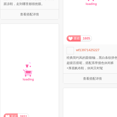
跟凉鞋，走到哪里都很抢眼。
查看搭配详情
喜欢
1605
wf13971425227
经典简约风的圆领t恤，黑白条纹拼
超级百搭呢，搭配系带撞色休闲裤
+厚底帆布鞋，休闲又时髦
查看搭配详情
喜欢
2651