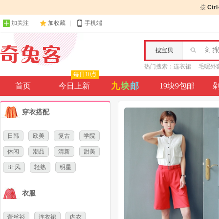
按
Ctr
加关注
加收藏
手机端
搜宝贝
热门搜索：
连衣裙
毛呢外
每日10点
九
块
邮
首页
今日上新
19块9包邮
穿衣搭配
日韩
欧美
复古
学院
休闲
潮品
清新
甜美
BF风
轻熟
明星
衣服
蕾丝衫
连衣裙
内衣