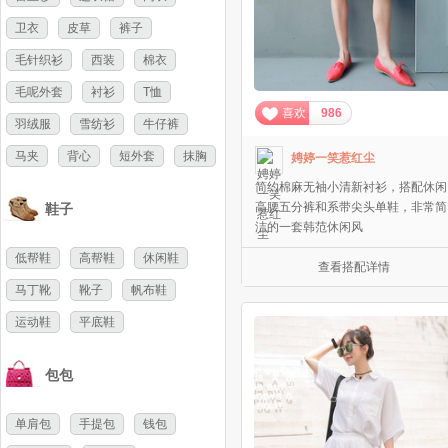
卫衣
皮草
裤子
毛针织衫
西装
棉衣
毛呢外套
衬衫
T恤
喜欢
986
羽绒服
雪纺衫
牛仔裤
马夹
背心
短外套
抹胸
娉婷一笑惹红尘
简约棉麻无袖小清新衬衫，搭配休闲
高腰五分裤和系带尖头单鞋，非常简
鞋子
洁的一套韩范休闲风
低帮鞋
高帮鞋
休闲鞋
查看搭配详情
马丁靴
靴子
帆布鞋
运动鞋
平底鞋
包包
单肩包
手提包
钱包