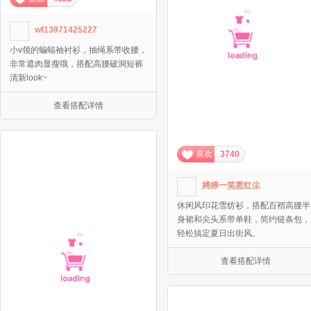
wf13971425227
小v领的蝙蝠袖衬衫，抽绳系带收腰，
非常遮肉显瘦哦，搭配高腰破洞短裤
清新look~
查看搭配详情
喜欢
3740
娉婷一笑惹红尘
休闲风印花雪纺衫，搭配百褶高腰半
身裙和尖头系带单鞋，简约链条包，
轻松搞定夏日出街风。
查看搭配详情