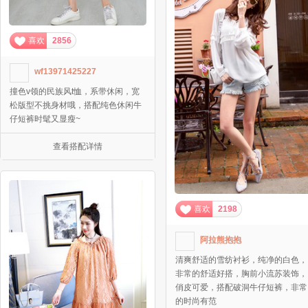
喜欢
2856
wf13971425227
撞色v领的民族风t恤，系带休闲，宽
松版型不挑身材哦，搭配纯色休闲牛
仔短裤时髦又显瘦~
查看搭配详情
喜欢
2198
阿拉熊抱抱
清爽舒适的雪纺衬衫，纯净的白色，
非常的舒适好搭，胸前小流苏装饰，
俏皮可爱，搭配破洞牛仔短裤，非常
的时尚有范