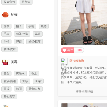
双肩背包
旅行箱
配饰
围巾
帽子
手链
项链
手表
项坠/吊坠
耳饰
手镯
脚链
戒指/指环
腰带/皮带
喜欢
908
阿拉熊抱抱
美容
好干净好简洁的时尚套装，纯净的白
色蝙蝠袖衬衫，配上宽松阔腿短裤，
美白
爽肤水
香水
简简单单，清爽舒适，搭配双流苏凉
乳液/面霜
卸妆
BB霜
鞋，洋气又清爽。
面膜
洁面
唇膏/口红
查看搭配详情
其他美容