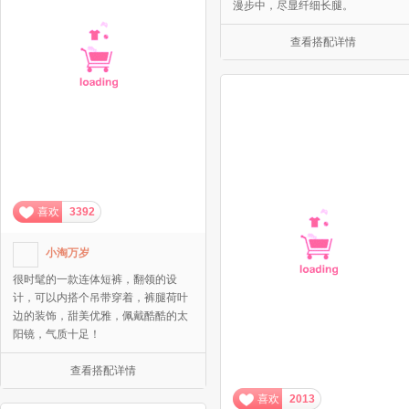
漫步中，尽显纤细长腿。
查看搭配详情
喜欢
3392
小淘万岁
很时髦的一款连体短裤，翻领的设
计，可以内搭个吊带穿着，裤腿荷叶
边的装饰，甜美优雅，佩戴酷酷的太
阳镜，气质十足！
查看搭配详情
喜欢
2013