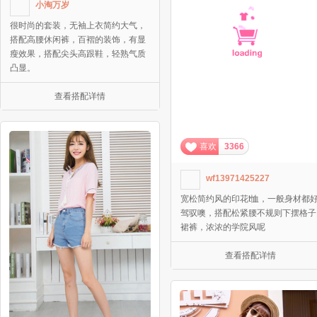
小淘万岁
很时尚的套装，无袖上衣简约大气，
搭配高腰休闲裤，百褶的装饰，有显
瘦效果，搭配尖头高跟鞋，轻熟气质
凸显。
查看搭配详情
喜欢
3366
wf13971425227
宽松简约风的印花t恤，一般身材都
驾驭噢，搭配松紧腰不规则下摆格子
裙裤，浓浓的学院风呢
查看搭配详情