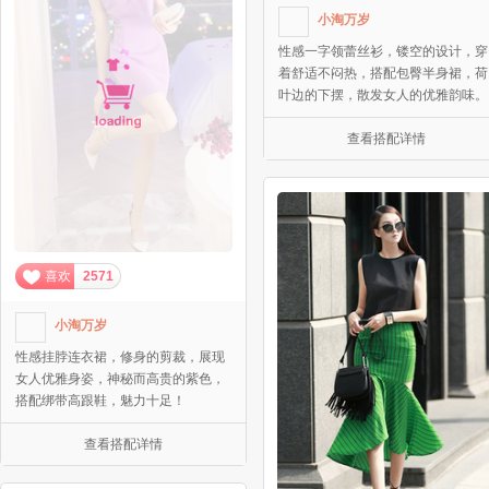
小淘万岁
性感一字领蕾丝衫，镂空的设计，穿
着舒适不闷热，搭配包臀半身裙，荷
叶边的下摆，散发女人的优雅韵味。
查看搭配详情
喜欢
2571
小淘万岁
性感挂脖连衣裙，修身的剪裁，展现
女人优雅身姿，神秘而高贵的紫色，
搭配绑带高跟鞋，魅力十足！
查看搭配详情