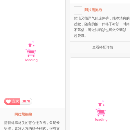
阿拉熊抱抱
简洁又很洋气的连体裤，纯净清爽的
感觉，随意的披一件格子衬衫，时尚
不落俗，可做防晒衫也可做空调衫，
超赞哦。
查看搭配详情
喜欢
3878
阿拉熊抱抱
清新棉麻材质的背心连衣裙，鱼尾长
裙摆，素雅大方的格子样式，很有文