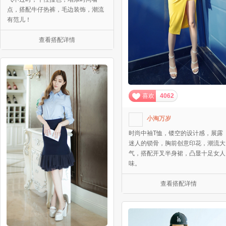
点，搭配牛仔热裤，毛边装饰，潮流
有范儿！
查看搭配详情
喜欢
4062
小淘万岁
时尚中袖T恤，镂空的设计感，展露
迷人的锁骨，胸前创意印花，潮流大
气，搭配开叉半身裙，凸显十足女人
味。
查看搭配详情