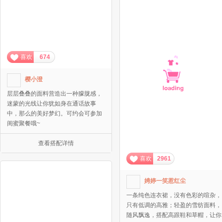
喜欢
674
樱小澄
层层叠叠的面料营造出一种朦胧感，
迷蒙的光线让你犹如身在通话故事
中，那么的美好梦幻。可约会可参加
闺蜜聚餐哦~
查看搭配详情
喜欢
2961
娉婷一笑惹红尘
一条纯色连衣裙，没有色彩的喧杂，
只有低调的高雅；轻盈的雪纺面料，
随风飘逸，搭配高跟鞋和草帽，让你