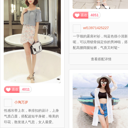
喜欢
4051
wf13971425227
一字领的露肩衬衫，纯蓝色很小清新
呢，可以用锁骨搞定你的男神啦，搭
配高腰阔腿短裤，气质又时髦~
查看搭配详情
喜欢
4011
小淘万岁
性感吊带上衣，单排扣的设计，上身
气质凸显，搭配超短半身裙，唯美的
印花，散发迷人气息，女人最爱。