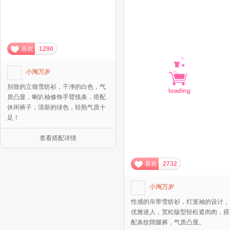
喜欢
1290
小淘万岁
别致的立领雪纺衫，干净的白色，气
质凸显，喇叭袖修饰手臂线条，搭配
休闲裤子，清新的绿色，轻熟气质十
足！
查看搭配详情
喜欢
2732
小淘万岁
性感的吊带雪纺衫，灯笼袖的设计，
优雅迷人，宽松版型轻松遮肉肉，搭
配条纹阔腿裤，气质凸显。