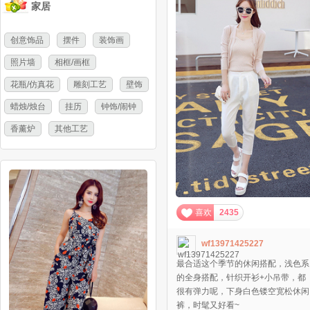
家居
创意饰品
摆件
装饰画
照片墙
相框/画框
花瓶/仿真花
雕刻工艺
壁饰
蜡烛/烛台
挂历
钟饰/闹钟
香薰炉
其他工艺
喜欢
2435
wf13971425227
最合适这个季节的休闲搭配，浅色系
的全身搭配，针织开衫+小吊带，都
很有弹力呢，下身白色镂空宽松休闲
裤，时髦又好看~