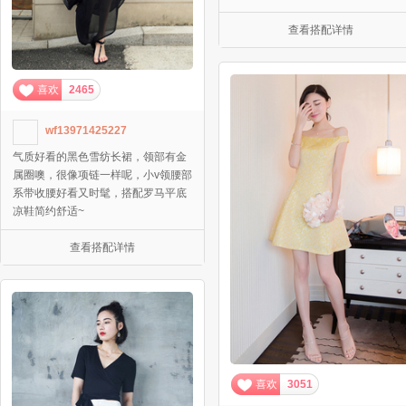
查看搭配详情
喜欢
2465
wf13971425227
气质好看的黑色雪纺长裙，领部有金
属圈噢，很像项链一样呢，小v领腰部
系带收腰好看又时髦，搭配罗马平底
凉鞋简约舒适~
查看搭配详情
喜欢
3051