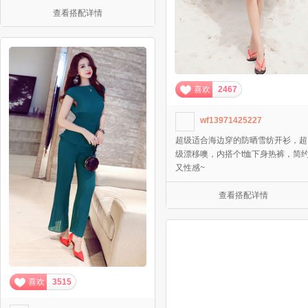
查看搭配详情
喜欢
2467
wf13971425227
超级适合海边穿的防晒雪纺开衫，超
级漂移噢，内搭个t恤下身热裤，简
又性感~
查看搭配详情
喜欢
3515