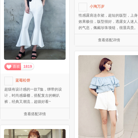
小淘万岁
性感露肩连衣裙，超短的版型，上身
效果极佳，版型很好，透露女人迷人
的气息，佩戴珍珠项链，很显高贵。
查看搭配详情
喜欢
1819
蓝莓松饼
超级有设计感的一款T恤，绑带的设
计，时尚感爆棚，搭配复古的喇叭
裤，经典又潮流，超级好看~
查看搭配详情