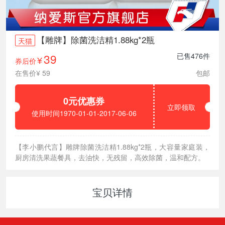
【雕牌】除菌洗洁精1.88kg*2瓶
天猫
39
已售476件
券后价
¥
在售价¥ 59
包邮
0元优惠券
立即领取
使用时间1970-01-01-2017-06-06
【李小鹏代言】雕牌除菌洗洁精1.88kg*2瓶，大容量家庭装，
厨房清洗果蔬餐具，去油快，无残留，高效除菌，温和配方。
宝贝详情