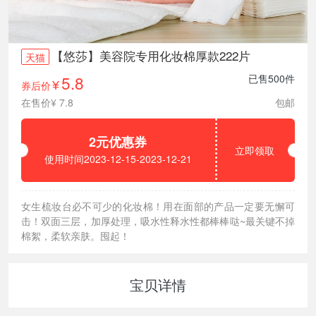
【悠莎】美容院专用化妆棉厚款222片
天猫
5.8
已售500件
券后价
¥
在售价¥ 7.8
包邮
2元优惠券
立即领取
使用时间2023-12-15-2023-12-21
女生梳妆台必不可少的化妆棉！用在面部的产品一定要无懈可
击！双面三层，加厚处理，吸水性释水性都棒棒哒~最关键不掉
棉絮，柔软亲肤。囤起！
宝贝详情