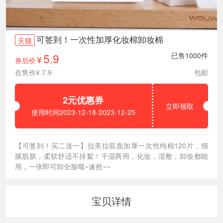
可签到！一次性加厚化妆棉卸妆棉
天猫
5.9
已售1000件
券后价
¥
在售价¥ 7.9
包邮
2元优惠券
立即领取
使用时间2023-12-18-2023-12-25
【可签到！买二送一】拉美拉双面加厚一次性纯棉120片，细
腻肌肤，柔软舒适不掉絮！干湿两用，化妆，湿敷，卸妆都能
用，一张即可卸全脸哦~速抢~~
宝贝详情