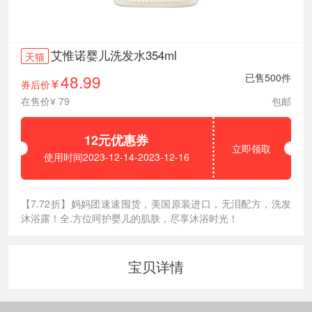
艾惟诺婴儿洗发水354ml
天猫
48.99
已售500件
券后价
¥
在售价¥ 79
包邮
12元优惠券
立即领取
使用时间2023-12-14-2023-12-16
【7.72折】妈妈团速速囤货，美国原装进口，无泪配方，洗发
沐浴露！全.方位呵护婴儿的肌肤，尽享沐浴时光！
宝贝详情