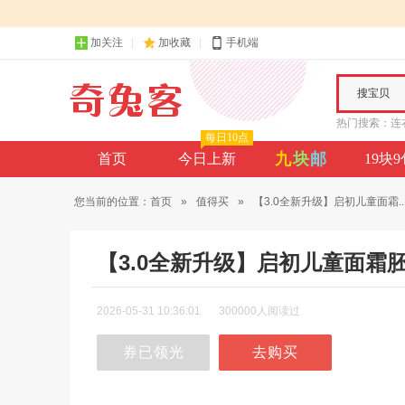
加关注
加收藏
手机端
搜宝贝
热门搜索：
连
每日10点
九
块
邮
首页
今日上新
19块
您当前的位置：
首页
»
值得买
»
【3.0全新升级】启初儿童面霜..
【3.0全新升级】启初儿童面
2026-05-31 10:36:01
300000人阅读过
券已领光
去购买