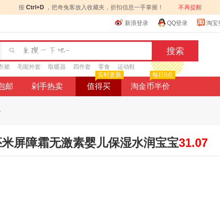
按
Ctrl+D
，把奇兔客放入收藏夹，折扣信息一手掌握！
不再提醒
新浪登录
QQ登录
淘宝
衣裙
毛呢外套
取暖器
四件套
零食
运动鞋
实时更新
每日0点
9包邮
剁手热卖
值得买
淘金币半价
.
霜胚米屏障霜无激素婴儿保湿水润宝宝
31.07