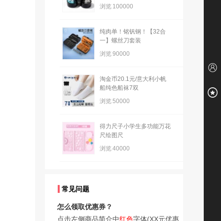
浏览
100000
纯肉单！铭钒钢！【32合
一】螺丝刀套装
浏览
90000
淘金币20.1元/意大利小帆
船纯色船袜7双
浏览
50000
得力尺子小学生多功能万花
尺绘图尺
浏览
40000
常见问题
怎么领取优惠券？
点击左侧商品简介中
红色
字体(XX元优惠