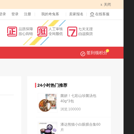
x
关闭
登录
登录
注册
我的奇兔客
卖家报名
在线客服
签到领积分
24小时热门推荐
菌妍！七彩山珍菌汤包
40g*3包
浏览
100000
潘达熊猫小白眼膜合集60
片