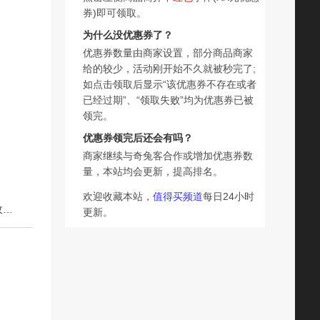
券)即可领取。
为什么没优惠券了？
优惠券数量由商家设置，部分商品商家
给的较少，活动刚开始不久就被秒完了;
如点击领取后显示“该优惠券不存在或者
已经过期”、“领取失败”均为优惠券已被
领完。
优惠券领完后还会有吗？
商家继续与奇兔客合作或增加优惠券数
量，本站均会更新，提高排名。
欢迎收藏本站，
值得买频道
每日24小时
下一篇：阿芙玫瑰精油润唇膏去死皮淡化唇纹保湿滋润补水玫瑰之吻打底男女
更新。