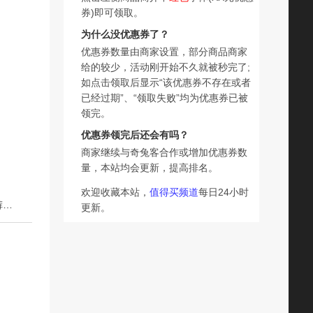
券)即可领取。
为什么没优惠券了？
优惠券数量由商家设置，部分商品商家
给的较少，活动刚开始不久就被秒完了;
如点击领取后显示“该优惠券不存在或者
已经过期”、“领取失败”均为优惠券已被
领完。
优惠券领完后还会有吗？
商家继续与奇兔客合作或增加优惠券数
量，本站均会更新，提高排名。
欢迎收藏本站，
值得买频道
每日24小时
下一篇：女士纯棉秋裤女单件薄款保暖裤高腰全棉修身棉毛裤弹力线打底裤
更新。