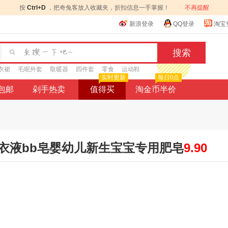
按
Ctrl+D
，把奇兔客放入收藏夹，折扣信息一手掌握！
不再提醒
新浪登录
QQ登录
淘宝
衣裙
毛呢外套
取暖器
四件套
零食
运动鞋
实时更新
每日0点
9包邮
剁手热卖
值得买
淘金币半价
衣液bb皂婴幼儿新生宝宝专用肥皂
9.90