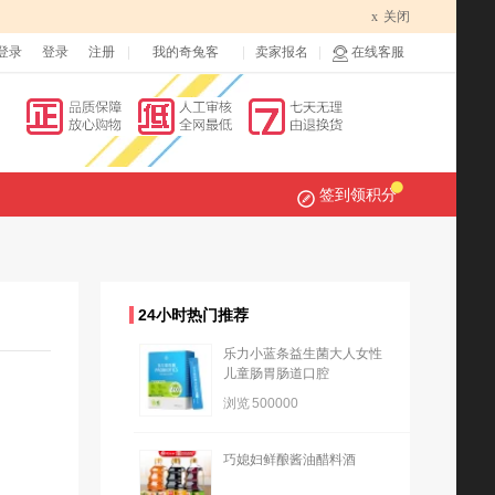
x
关闭
登录
登录
注册
我的奇兔客
卖家报名
在线客服
签到领积分
24小时热门推荐
乐力小蓝条益生菌大人女性
儿童肠胃肠道口腔
浏览
500000
巧媳妇鲜酿酱油醋料酒