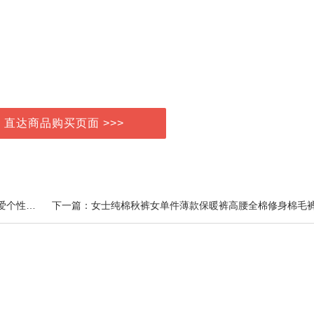
> 直达商品购买页面 >>>
上一篇：袜子女纯棉秋冬卡通中筒袜韩版学院风日系可爱个性百搭袜子学生袜