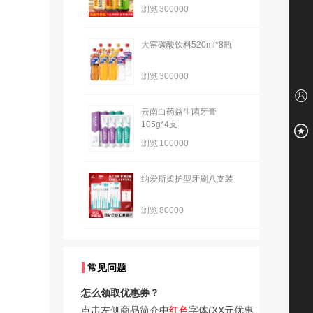
浏览
300000
大窑碳酸饮料520ml*8瓶
浏览
300000
云南白药益生菌牙膏
105g*4支
浏览
100000
纳爱斯柔护型牙刷八支装
浏览
80000
常见问题
怎么领取优惠券？
点击左侧商品简介中
红色
字体(XX元优惠