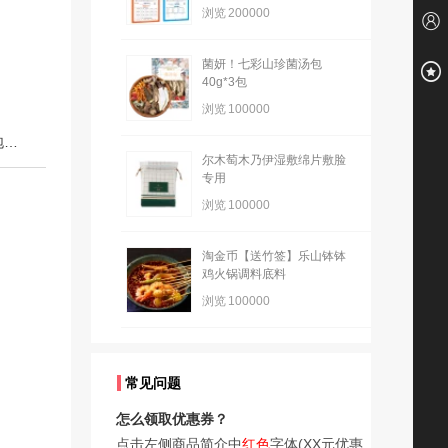
浏览
200000
菌妍！七彩山珍菌汤包
40g*3包
浏览
100000
下一篇：染发剂一支黑洗彩植物正品膏霜纯自己在家洗发水泡泡男女自然遮白
尔木萄木乃伊湿敷绵片敷脸
专用
浏览
100000
淘金币【送竹签】乐山钵钵
鸡火锅调料底料
浏览
100000
常见问题
怎么领取优惠券？
点击左侧商品简介中
红色
字体(XX元优惠