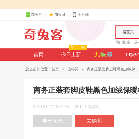
加关注
加收藏
手机端
搜宝贝
热门搜索：
连
每日10点
九
块
邮
首页
今日上新
19块
您当前的位置：
首页
»
值得买
»
商务正装套脚皮鞋黑色加绒保...
商务正装套脚皮鞋黑色加绒保暖
2019-01-27 15:03:38
2014人阅读过
券已领光
去购买