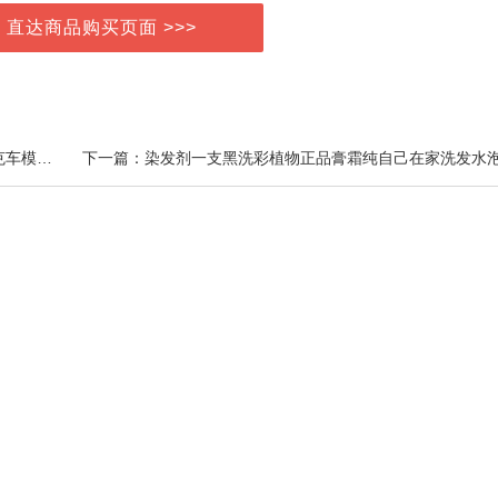
> 直达商品购买页面 >>>
上一篇：16合1组合儿童拼装积木男孩启蒙益智拼插坦克车模型玩具3-6-8-10