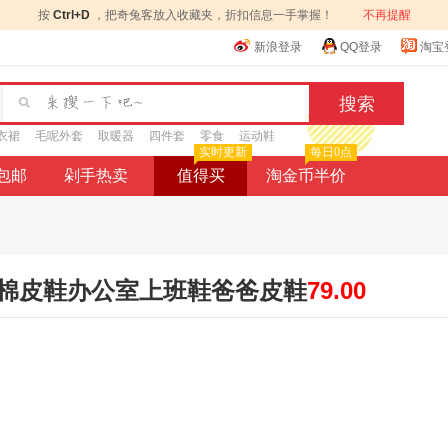
按
Ctrl+D
，把奇兔客放入收藏夹，折扣信息一手掌握！
不再提醒
新浪登录
QQ登录
淘宝
衣裙
毛呢外套
取暖器
四件套
零食
运动鞋
实时更新
每日0点
9包邮
剁手热卖
值得买
淘金币半价
棉皮鞋办公室上班鞋爸爸皮鞋
79.00