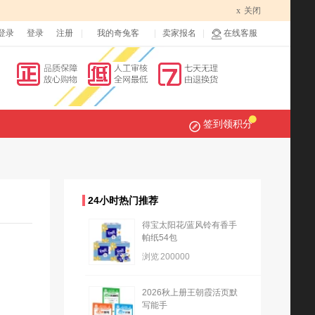
x
关闭
登录
登录
注册
我的奇兔客
卖家报名
在线客服
签到领积分
24小时热门推荐
得宝太阳花/蓝风铃有香手
帕纸54包
浏览
200000
2026秋上册王朝霞活页默
写能手