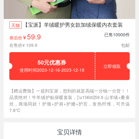
【宝派】羊绒暖护男女款加绒保暖内衣套装
天猫
59.9
已售10000件
券后价
¥
在售价¥ 109.9
包邮
50元优惠券
立即领取
使用时间2023-12-16-2023-12-18
【赠运费险】一提到宝派，想到的就是高端一分钱一分货！！
品质绝对！牛羊绒护贴保暖套装，[\u1f4b0]59.9 山羊绒+桑蚕
丝，商场同款！护颈+护肩+护腰+护宫，发热纤维，可升温
7.8℃
宝贝详情