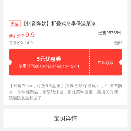
【抖音爆款】折叠式冬季保温菜罩
天猫
9.9
已售25765件
券后价
¥
在售价¥ 14.9
包邮
5元优惠券
立即领取
使用时间2019-12-07-2019-12-11
【对角70cm，可放5-6盘菜】加厚三层保温设计，牛津布防
水，珍珠棉聚热，铝箔纸保温，锁住美味温度，实用又方便，
还能防灰尘和虫子
宝贝详情