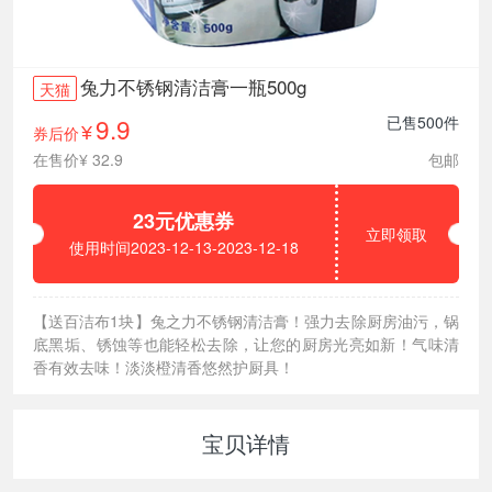
兔力不锈钢清洁膏一瓶500g
天猫
9.9
已售500件
券后价
¥
在售价¥ 32.9
包邮
23元优惠券
立即领取
使用时间2023-12-13-2023-12-18
【送百洁布1块】兔之力不锈钢清洁膏！强力去除厨房油污，锅
底黑垢、锈蚀等也能轻松去除，让您的厨房光亮如新！气味清
香有效去味！淡淡橙清香悠然护厨具！
宝贝详情