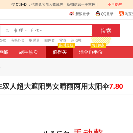
按
Ctrl+D
，把奇兔客放入收藏夹，折扣信息一手掌握！
不再提醒
新浪登录
QQ登录
淘宝
衣裙
毛呢外套
取暖器
四件套
零食
运动鞋
实时更新
每日0点
9包邮
剁手热卖
值得买
淘金币半价
.
生双人超大遮阳男女晴雨两用太阳伞
7.80