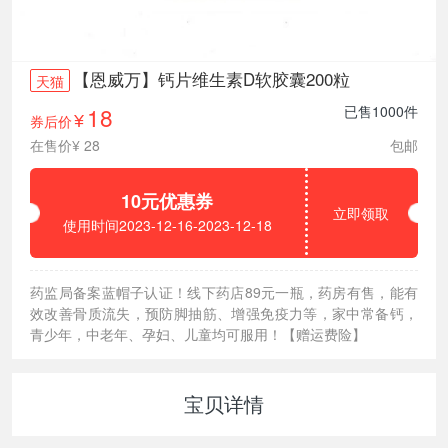
【恩威万】钙片维生素D软胶囊200粒
天猫
18
已售1000件
券后价
¥
在售价¥ 28
包邮
10元优惠券
立即领取
使用时间2023-12-16-2023-12-18
药监局备案蓝帽子认证！线下药店89元一瓶，药房有售，能有
效改善骨质流失，预防脚抽筋、增强免疫力等，家中常备钙，
青少年，中老年、孕妇、儿童均可服用！【赠运费险】
宝贝详情