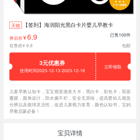
【签到】海润阳光黑白卡片婴儿早教卡
天猫
6.9
已售100件
券后价
¥
在售价¥ 9.9
包邮
3元优惠券
立即领取
使用时间2023-12-13-2023-12-18
儿童早教认知卡，宝宝视觉激发大卡，黑白卡，彩色卡，双面
覆膜，圆角设计，防水撕不烂，安全无异味，提高婴幼儿视觉
分辨以及眼球灵活性，促进儿童视力发育，颜色认知书，宝妈
早教启蒙必备！
宝贝详情