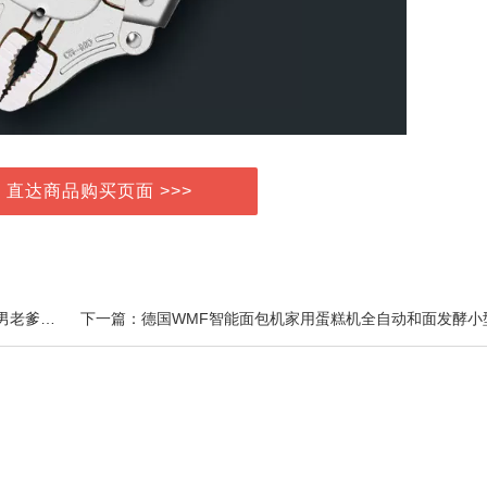
> 直达商品购买页面 >>>
上一篇：男鞋新款春秋季透气学生运动鞋韩版百搭休闲男老爹鞋ins潮流薄款