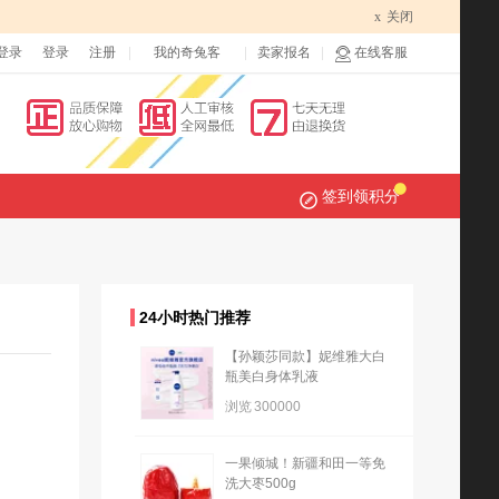
x
关闭
登录
登录
注册
我的奇兔客
卖家报名
在线客服
签到领积分
24小时热门推荐
【孙颖莎同款】妮维雅大白
瓶美白身体乳液
浏览
300000
一果倾城！新疆和田一等免
洗大枣500g