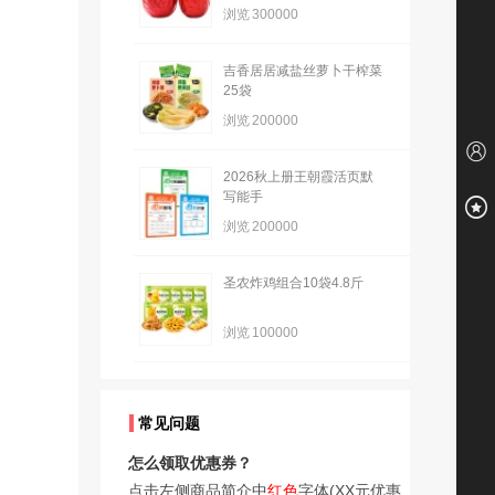
浏览
300000
吉香居居减盐丝萝卜干榨菜
25袋
浏览
200000
2026秋上册王朝霞活页默
写能手
浏览
200000
圣农炸鸡组合10袋4.8斤
浏览
100000
常见问题
怎么领取优惠券？
点击左侧商品简介中
红色
字体(XX元优惠