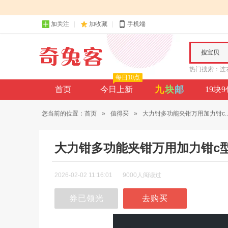
加关注
加收藏
手机端
搜宝贝
热门搜索：
连
每日10点
九
块
邮
首页
今日上新
19块
您当前的位置：
首页
»
值得买
»
大力钳多功能夹钳万用加力钳c..
大力钳多功能夹钳万用加力钳c
2026-02-02 11:16:01
9000人阅读过
券已领光
去购买