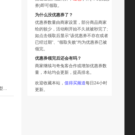
券)即可领取。
为什么没优惠券了？
优惠券数量由商家设置，部分商品商家
给的较少，活动刚开始不久就被秒完了;
如点击领取后显示“该优惠券不存在或者
已经过期”、“领取失败”均为优惠券已被
领完。
优惠券领完后还会有吗？
商家继续与奇兔客合作或增加优惠券数
量，本站均会更新，提高排名。
欢迎收藏本站，
值得买频道
每日24小时
下一篇：德国WMF智能面包机家用蛋糕机全自动和面发酵小型多功能早餐神器
更新。