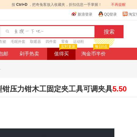
按
Ctrl+D
，把奇兔客放入收藏夹，折扣信息一手掌握！
不再提醒
新浪登录
QQ登录
淘宝
衣裙
毛呢外套
取暖器
四件套
零食
运动鞋
实时更新
每日0点
9包邮
剁手热卖
值得买
淘金币半价
.
型钳压力钳木工固定夹工具可调夹具
5.50