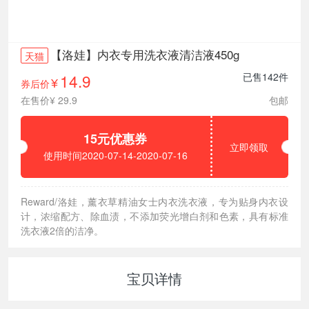
【洛娃】内衣专用洗衣液清洁液450g
天猫
14.9
已售142件
券后价
¥
在售价¥ 29.9
包邮
15元优惠券
立即领取
使用时间2020-07-14-2020-07-16
Reward/洛娃，薰衣草精油女士内衣洗衣液，专为贴身内衣设
计，浓缩配方、除血渍，不添加荧光增白剂和色素，具有标准
洗衣液2倍的洁净。
宝贝详情