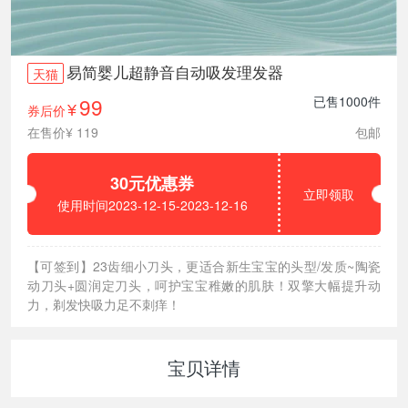
易简婴儿超静音自动吸发理发器
天猫
99
已售1000件
券后价
¥
在售价¥ 119
包邮
30元优惠券
立即领取
使用时间2023-12-15-2023-12-16
【可签到】23齿细小刀头，更适合新生宝宝的头型/发质~陶瓷
动刀头+圆润定刀头，呵护宝宝稚嫩的肌肤！双擎大幅提升动
力，剃发快吸力足不刺痒！
宝贝详情