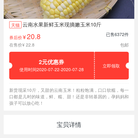
云南水果新鲜玉米现摘嫩玉米10斤
天猫
20.8
已售6372件
券后价
¥
在售价¥ 22.8
包邮
2元优惠券
立即领取
使用时间2020-07-22-2020-07-28
新货现采10斤，又甜的云南玉米！粒粒饱满，口口软糯，每一
口都是儿时的味道，鲜、糯、甜！还是非转基因的，孕妈妈和
孩子可以放心吃！
宝贝详情