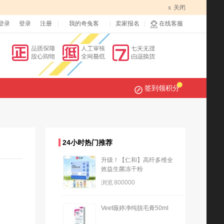
x
关闭
登录
登录
注册
我的奇兔客
卖家报名
在线客服
签到领积分
24小时热门推荐
升级！【仁和】高纤多维全
效益生菌冻干粉
浏览
800000
Veet薇婷净纯脱毛膏50ml