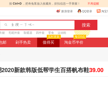
按
Ctrl+D
，把奇兔客放入收藏夹，折扣信息一手掌握！
不再提醒
新浪登录
QQ登录
淘宝
衣裙
毛呢外套
取暖器
四件套
零食
运动鞋
实时更新
每日0点
9包邮
剁手热卖
值得买
淘金币半价
.
潮2020新款韩版低帮学生百搭帆布鞋
39.00