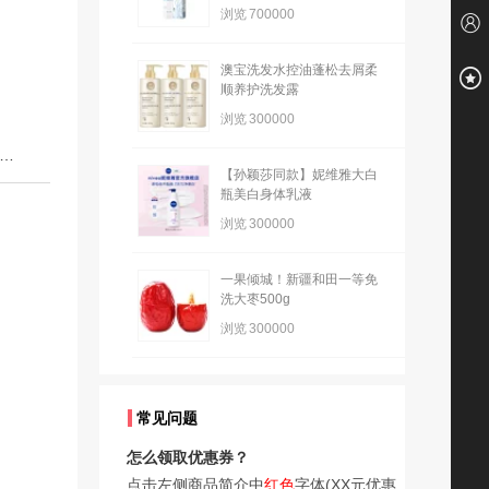
浏览
700000
澳宝洗发水控油蓬松去屑柔
顺养护洗发露
浏览
300000
篇：科巢PPSU婴儿童吸管式学饮杯鸭嘴杯喝水杯子两用带手柄奶瓶大宝宝
【孙颖莎同款】妮维雅大白
瓶美白身体乳液
浏览
300000
一果倾城！新疆和田一等免
洗大枣500g
浏览
300000
常见问题
怎么领取优惠券？
点击左侧商品简介中
红色
字体(XX元优惠