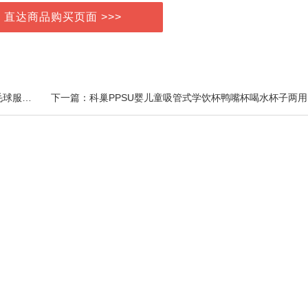
> 直达商品购买页面 >>>
上一篇：李宁正品T恤短袖运动服男大码健身服跑步羽毛球服瑜伽服棉透气
下一