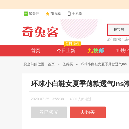
加关注
加收藏
手机端
搜宝贝
热门搜索：
连
每日10点
九
块
邮
首页
今日上新
19块
您当前的位置：
首页
»
值得买
»
环球小白鞋女夏季薄款透气ins..
环球小白鞋女夏季薄款透气ins
2020-07-25 13:55:38
4801人阅读过
券已领光
去购买