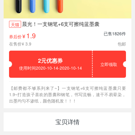
晨光！一支钢笔+6支可擦纯蓝墨囊
天猫
1.9
已售1826件
券后价
¥
在售价¥ 3.9
包邮
2元优惠券
立即领取
使用时间2020-10-14-2020-10-14
【邮费都不够系列来了~】一支钢笔+6支可擦纯蓝墨囊只要
1.9~打造孩子喜欢的墨囊和钢笔，书写流畅，速干不易晕染，
出墨均匀不渗纸，颜色随机发！！！
宝贝详情