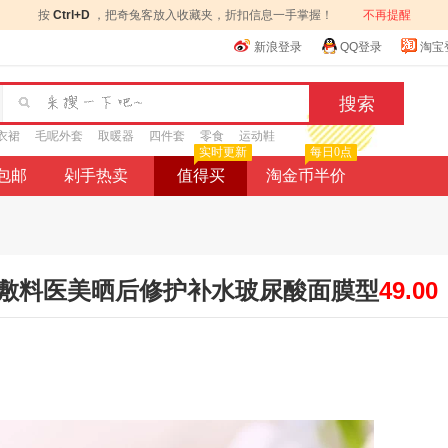
按
Ctrl+D
，把奇兔客放入收藏夹，折扣信息一手掌握！
不再提醒
新浪登录
QQ登录
淘宝
衣裙
毛呢外套
取暖器
四件套
零食
运动鞋
实时更新
每日0点
9包邮
剁手热卖
值得买
淘金币半价
敷料医美晒后修护补水玻尿酸面膜型
49.00