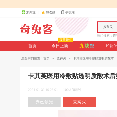
加关注
加收藏
手机端
搜宝贝
热门搜索：
连
每日10点
九
块
邮
首页
今日上新
19块
您当前的位置：
首页
»
值得买
»
卡其芙医用冷敷贴透明质酸术...
卡其芙医用冷敷贴透明质酸术后
2024-01-31 10:28:01
100人阅读过
券已领光
去购买