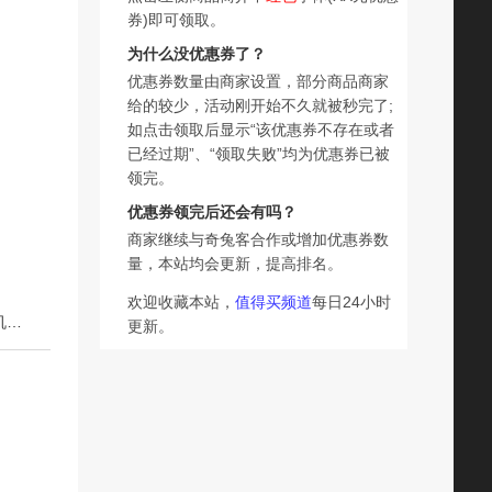
券)即可领取。
为什么没优惠券了？
优惠券数量由商家设置，部分商品商家
给的较少，活动刚开始不久就被秒完了;
如点击领取后显示“该优惠券不存在或者
已经过期”、“领取失败”均为优惠券已被
领完。
优惠券领完后还会有吗？
商家继续与奇兔客合作或增加优惠券数
量，本站均会更新，提高排名。
欢迎收藏本站，
值得买频道
每日24小时
下一篇：能适 iPhone12mini钢化膜11promax适用苹果Xs手机贴膜XsMax全屏覆盖11pro/7/8plus5.5抗指纹XR高清防爆膜8p
更新。