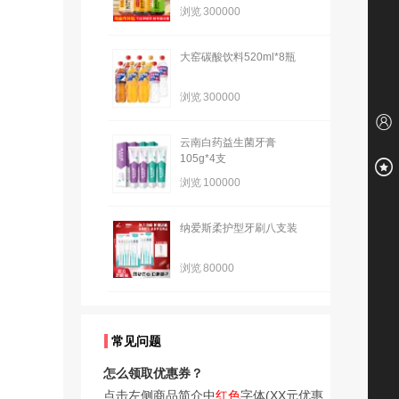
浏览
300000
大窑碳酸饮料520ml*8瓶
浏览
300000
云南白药益生菌牙膏
105g*4支
浏览
100000
纳爱斯柔护型牙刷八支装
浏览
80000
常见问题
怎么领取优惠券？
点击左侧商品简介中
红色
字体(XX元优惠