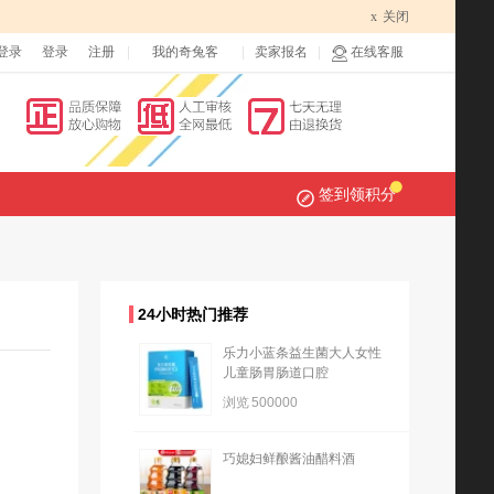
x
关闭
登录
登录
注册
我的奇兔客
卖家报名
在线客服
签到领积分
24小时热门推荐
乐力小蓝条益生菌大人女性
儿童肠胃肠道口腔
浏览
500000
巧媳妇鲜酿酱油醋料酒