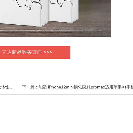
> 直达商品购买页面 >>>
上一篇：【拍三件】奶牛长袖T恤女韩版复古港风中长款体恤宽松打底上衣