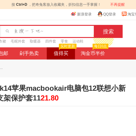
按
Ctrl+D
，把奇兔客放入收藏夹，折扣信息一手掌握！
不再提醒
新浪登录
QQ登录
淘宝
衣裙
毛呢外套
取暖器
四件套
零食
运动鞋
实时更新
每日0点
9包邮
剁手热卖
值得买
淘金币半价
.
14苹果macbookair电脑包12联想小新
16支架保护套11
21.80