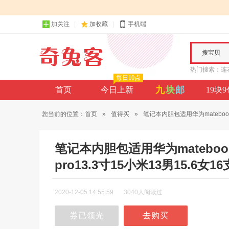
加关注
加收藏
手机端
搜宝贝
热门搜索：
连
每日10点
九
块
邮
首页
今日上新
19块
您当前的位置：
首页
»
值得买
»
笔记本内胆包适用华为mateboo..
笔记本内胆包适用华为matebook
pro13.3寸15小米13男15.6女
2020-12-05 14:55:59
3040人阅读过
券已领光
去购买