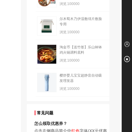
浏览
100000
尔木萄木乃伊湿敷绵片敷脸
专用
浏览
100000
淘金币【送竹签】乐山钵钵
鸡火锅调料底料
浏览
100000
樱舒婴儿宝宝超静音自动吸
发理发器
浏览
100000
常见问题
怎么领取优惠券？
点击左侧商品简介中
红色
字体(XX元优惠