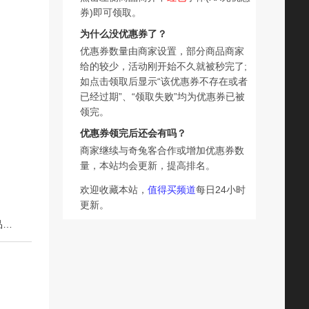
券)即可领取。
为什么没优惠券了？
优惠券数量由商家设置，部分商品商家
给的较少，活动刚开始不久就被秒完了;
如点击领取后显示“该优惠券不存在或者
已经过期”、“领取失败”均为优惠券已被
领完。
优惠券领完后还会有吗？
商家继续与奇兔客合作或增加优惠券数
量，本站均会更新，提高排名。
欢迎收藏本站，
值得买频道
每日24小时
更新。
下一篇：盐津铺子魔芋爽火锅魔芋丝素毛肚零食休闲小吃食品夜宵解馋