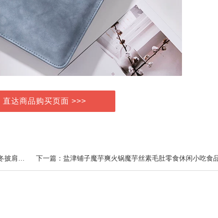
> 直达商品购买页面 >>>
上一篇：上海故事姜黄格子围巾女冬季百搭披巾两用秋冬披肩秋季外搭礼盒装