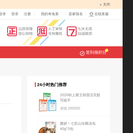
x
关闭
登录
登录
注册
我的奇兔客
卖家报名
在线客服
签到领积分
24小时热门推荐
2026秋上册王朝霞活页默
写能手
浏览
200000
菌妍！七彩山珍菌汤包
40g*3包