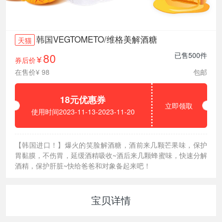
韩国VEGTOMETO/维格美解酒糖
天猫
80
已售500件
券后价
¥
在售价¥ 98
包邮
18元优惠券
立即领取
使用时间2023-11-13-2023-11-20
【韩国进口！】爆火的笑脸解酒糖，酒前来几颗芒果味，保护
胃黏膜，不伤胃，延缓酒精吸收~酒后来几颗蜂蜜味，快速分解
酒精，保护肝脏~快给爸爸和对象备起来吧！
宝贝详情