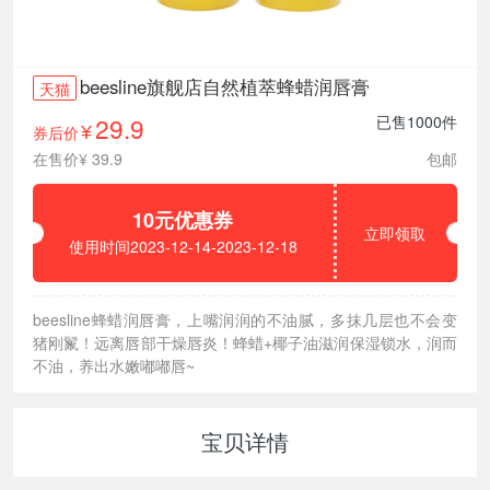
beesline旗舰店自然植萃蜂蜡润唇膏
天猫
29.9
已售1000件
券后价
¥
在售价¥ 39.9
包邮
10元优惠券
立即领取
使用时间2023-12-14-2023-12-18
beesline蜂蜡润唇膏，上嘴润润的不油腻，多抹几层也不会变
猪刚鬣！远离唇部干燥唇炎！蜂蜡+椰子油滋润保湿锁水，润而
不油，养出水嫩嘟嘟唇~
宝贝详情