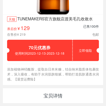
TUNEMAKERS官方旗舰店渡美毛孔收敛水
天猫
129
已售100件
券后价
¥
在售价¥ 219
包邮
70元优惠券
立即领取
使用时间2023-12-13-2023-12-18
添加植物神经酰胺，提取自日本米糠，结合纳米脂质体包裹技
术，深入吸收，有助于水润肌肤细腻，帮助打造肌肤通透水润
感。【退货运费险】
宝贝详情