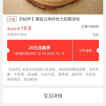
【拍2件】菌益云南特色七彩菌汤包
天猫
19.8
已售1000件
券后价
¥
在售价¥ 39.8
包邮
20元优惠券
立即领取
使用时间2023-12-14-2023-12-15
【拍2件】来自大自然的山珍美味，精选热销菌菇搭配，含羊肚
菌、牛肝菌、鸡油菌、织金竹荪、鹿茸菇、姬松茸、虫草花，
新鲜精选，煲汤鲜美~
宝贝详情