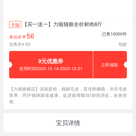
【买一送一】力狼猫粮全价鲜肉8斤
天猫
56
已售10000件
券后价
¥
在售价¥ 65
包邮
9元优惠券
立即领取
使用时间2023-12-14-2023-12-21
【力狼旗舰店】添加蛋粉，靓丽毛发，富含卵磷脂，补充毛发
营养。呵护猫咪肠道健康，促进肠胃蠕动I加强消化，改善排
便。
宝贝详情