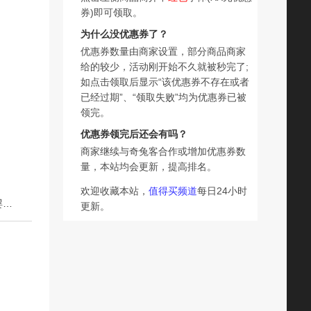
券)即可领取。
为什么没优惠券了？
优惠券数量由商家设置，部分商品商家
给的较少，活动刚开始不久就被秒完了;
如点击领取后显示“该优惠券不存在或者
已经过期”、“领取失败”均为优惠券已被
领完。
优惠券领完后还会有吗？
商家继续与奇兔客合作或增加优惠券数
量，本站均会更新，提高排名。
欢迎收藏本站，
值得买频道
每日24小时
下一篇：帆王婴儿手口湿纸巾湿巾专用大包装宝宝特价带盖婴幼儿家用实惠装
更新。