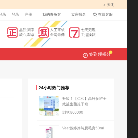
x
关闭
登录
登录
注册
我的奇兔客
卖家报名
在线客服
签到领积分
24小时热门推荐
升级！【仁和】高纤多维全
效益生菌冻干粉
浏览
800000
Veet薇婷净纯脱毛膏50ml