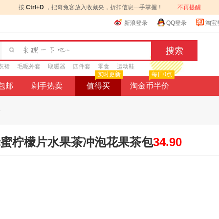
按
Ctrl+D
，把奇兔客放入收藏夹，折扣信息一手掌握！
不再提醒
新浪登录
QQ登录
淘宝
衣裙
毛呢外套
取暖器
四件套
零食
运动鞋
实时更新
每日0点
9包邮
剁手热卖
值得买
淘金币半价
.
蜂蜜柠檬片水果茶冲泡花果茶包
34.90