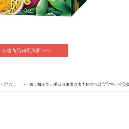
> 直达商品购买页面 >>>
上一篇：爽然糖果拉拉裤纸尿裤XL36片夏季薄款婴儿尿不湿男女宝宝超薄透气