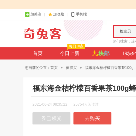
加关注
加收藏
手机端
搜宝贝
热门搜索：
连
每日10点
九
块
邮
首页
今日上新
19块
您当前的位置：
首页
»
值得买
»
福东海金桔柠檬百香果茶100g..
福东海金桔柠檬百香果茶100g
2021-06-24 08:35:22
25754人阅读过
券已领光
去购买