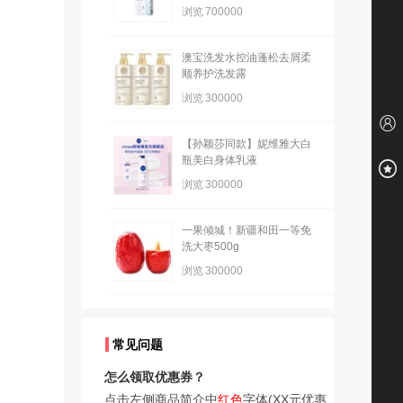
浏览
700000
澳宝洗发水控油蓬松去屑柔
顺养护洗发露
浏览
300000
【孙颖莎同款】妮维雅大白
瓶美白身体乳液
浏览
300000
一果倾城！新疆和田一等免
洗大枣500g
浏览
300000
常见问题
怎么领取优惠券？
点击左侧商品简介中
红色
字体(XX元优惠