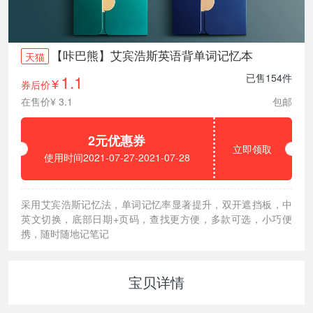
【咔巴熊】艾宾浩斯英语背单词记忆本
天猫
1.1
已售154件
券后价
¥
在售价¥ 3.1
包邮
2元优惠券
立即领取
使用时间2021-07-27-2021-07-28
采用艾宾浩斯记忆法，单词记忆率显著提升，双开遮挡板，中
英文切换，底部日期+页码，查找更方便，多款可选，小巧便
携，随时随地记笔记
宝贝详情