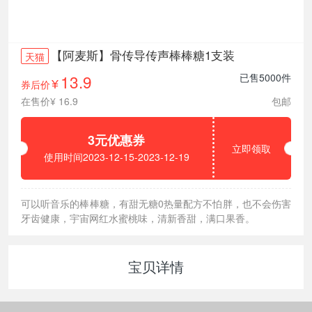
【阿麦斯】骨传导传声棒棒糖1支装
天猫
13.9
已售5000件
券后价
¥
在售价¥ 16.9
包邮
3元优惠券
立即领取
使用时间2023-12-15-2023-12-19
可以听音乐的棒棒糖，有甜无糖0热量配方不怕胖，也不会伤害
牙齿健康，宇宙网红水蜜桃味，清新香甜，满口果香。
宝贝详情