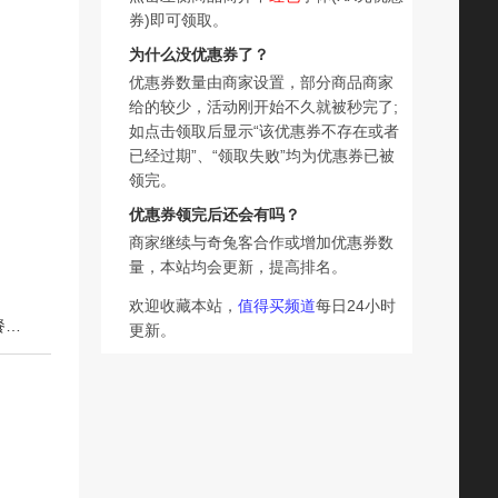
券)即可领取。
为什么没优惠券了？
优惠券数量由商家设置，部分商品商家
给的较少，活动刚开始不久就被秒完了;
如点击领取后显示“该优惠券不存在或者
已经过期”、“领取失败”均为优惠券已被
领完。
优惠券领完后还会有吗？
商家继续与奇兔客合作或增加优惠券数
量，本站均会更新，提高排名。
欢迎收藏本站，
值得买频道
每日24小时
下一篇：【绿色食品】欧亚高原全脂纯牛奶200g*20盒/箱早餐大理乳制品
更新。