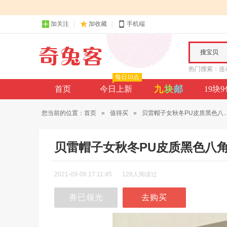
加关注
加收藏
手机端
搜宝贝
热门搜索：
连
每日10点
九
块
邮
首页
今日上新
19块
您当前的位置：
首页
»
值得买
»
贝雷帽子女秋冬PU皮质黑色八..
贝雷帽子女秋冬PU皮质黑色八
2021-09-06 17:11:45
128人阅读过
券已领光
去购买