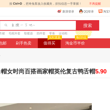
按
Ctrl+D
，把奇兔客放入收藏夹，折扣信息一手掌握！
不再提醒
新浪登录
QQ登录
淘宝
衣裙
毛呢外套
取暖器
四件套
零食
运动鞋
实时更新
每日0点
9包邮
剁手热卖
值得买
淘金币半价
.
角帽女时尚百搭画家帽英伦复古鸭舌帽
5.90