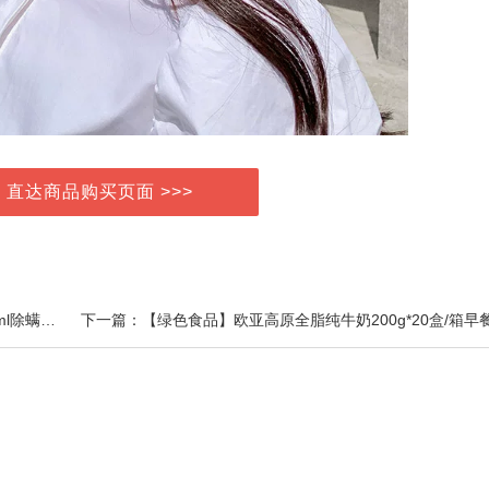
> 直达商品购买页面 >>>
上一篇：Modart甜扁桃深层滋养焕皮香水型沐浴油450ml除螨抗氧化持久留香