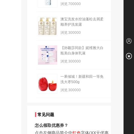
浏览
700000
澳宝洗发水控油蓬松去屑柔
顺养护洗发露
浏览
300000
【孙颖莎同款】妮维雅大白
瓶美白身体乳液
浏览
300000
一果倾城！新疆和田一等免
洗大枣500g
浏览
300000
常见问题
怎么领取优惠券？
点击左侧商品简介中
红色
字体(XX元优惠