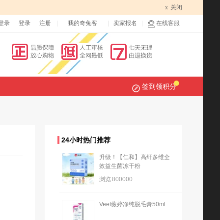
x
关闭
登录
登录
注册
我的奇兔客
卖家报名
在线客服
签到领积分
24小时热门推荐
升级！【仁和】高纤多维全
效益生菌冻干粉
浏览
800000
Veet薇婷净纯脱毛膏50ml