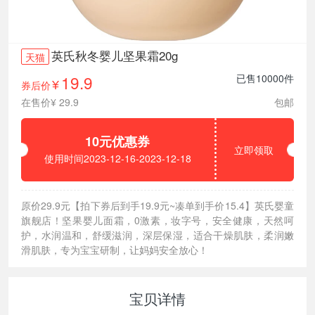
英氏秋冬婴儿坚果霜20g
天猫
19.9
已售10000件
券后价
¥
在售价¥ 29.9
包邮
10元优惠券
立即领取
使用时间2023-12-16-2023-12-18
原价29.9元【拍下券后到手19.9元~凑单到手价15.4】英氏婴童
旗舰店！坚果婴儿面霜，0激素，妆字号，安全健康，天然呵
护，水润温和，舒缓滋润，深层保湿，适合干燥肌肤，柔润嫩
滑肌肤，专为宝宝研制，让妈妈安全放心！
宝贝详情