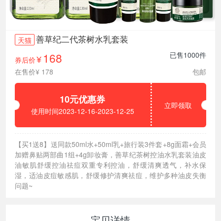
善草纪二代茶树水乳套装
天猫
168
已售1000件
券后价
¥
在售价¥ 178
包邮
10元优惠券
立即领取
使用时间2023-12-16-2023-12-25
【买1送8】送同款50ml水+50ml乳+旅行装3件套+8g面霜+会员
加赠鼻贴两部曲1组+4g卸妆膏，善草纪茶树控油水乳套装油皮
油敏肌舒缓控油祛痘双重专利控油，舒缓清爽透气，补水保
湿，适油皮痘敏感肌，舒缓修护清爽祛痘，维护多种油皮失衡
问题~
宝贝详情