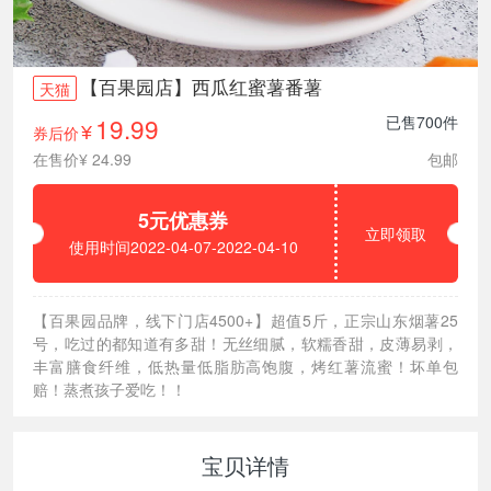
【百果园店】西瓜红蜜薯番薯
天猫
19.99
已售700件
券后价
¥
在售价¥ 24.99
包邮
5元优惠券
立即领取
使用时间2022-04-07-2022-04-10
【百果园品牌，线下门店4500+】超值5斤，正宗山东烟薯25
号，吃过的都知道有多甜！无丝细腻，软糯香甜，皮薄易剥，
丰富膳食纤维，低热量低脂肪高饱腹，烤红薯流蜜！坏单包
赔！蒸煮孩子爱吃！！
宝贝详情