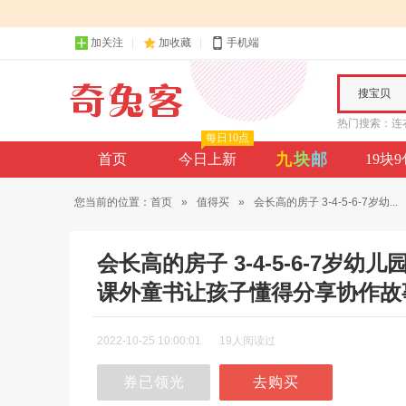
加关注
加收藏
手机端
搜宝贝
热门搜索：
连
每日10点
九
块
邮
首页
今日上新
19块
您当前的位置：
首页
»
值得买
»
会长高的房子 3-4-5-6-7岁幼...
会长高的房子 3-4-5-6-7
课外童书让孩子懂得分享协作故
2022-10-25 10:00:01
19人阅读过
券已领光
去购买