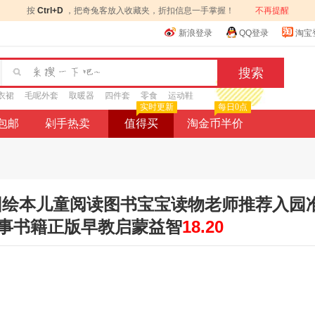
按
Ctrl+D
，把奇兔客放入收藏夹，折扣信息一手掌握！
不再提醒
新浪登录
QQ登录
淘宝
衣裙
毛呢外套
取暖器
四件套
零食
运动鞋
实时更新
每日0点
9包邮
剁手热卖
值得买
淘金币半价
岁幼儿园绘本儿童阅读图书宝宝读物老师推荐入园
事书籍正版早教启蒙益智
18.20