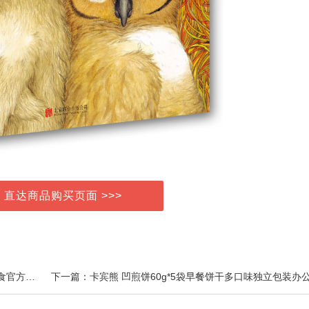
> 直达商品购买页面 >>>
上一篇：海底捞自热小火锅自煮即食番茄小酥肉麻辣素食官方特价345g/盒