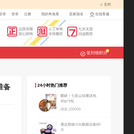
x
关闭
登录
登录
注册
我的奇兔客
卖家报名
在线客服
签到领积分
准备
24小时热门推荐
菌妍！七彩山珍菌汤包
40g*3包
浏览
100000
潘达熊猫小白眼膜合集60
片