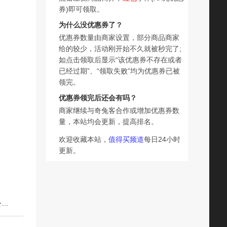
券)即可领取。
为什么没优惠券了？
优惠券数量由商家设置，部分商品商家
给的较少，活动刚开始不久就被秒完了;
如点击领取后显示“该优惠券不存在或者
已经过期”、“领取失败”均为优惠券已被
领完。
优惠券领完后还会有吗？
商家继续与奇兔客合作或增加优惠券数
量，本站均会更新，提高排名。
欢迎收藏本站，
值得买频道
每日24小时
更新。
下一篇：卡宾熊 凹煎饼60g*5袋早餐饼干多口味独立包装办公室休闲小零食