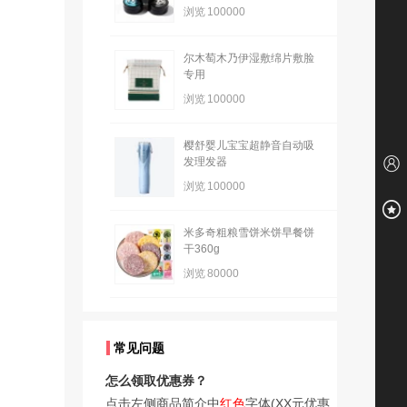
浏览
100000
尔木萄木乃伊湿敷绵片敷脸
专用
浏览
100000
樱舒婴儿宝宝超静音自动吸
发理发器
浏览
100000
米多奇粗粮雪饼米饼早餐饼
干360g
浏览
80000
常见问题
怎么领取优惠券？
点击左侧商品简介中
红色
字体(XX元优惠