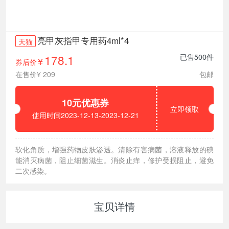
亮甲灰指甲专用药4ml*4
天猫
178.1
已售500件
券后价
¥
在售价¥ 209
包邮
10元优惠券
立即领取
使用时间2023-12-13-2023-12-21
软化角质，增强药物皮肤渗透。清除有害病菌，溶液释放的碘
能消灭病菌，阻止细菌滋生。消炎止痒，修护受损阻止，避免
二次感染。
宝贝详情