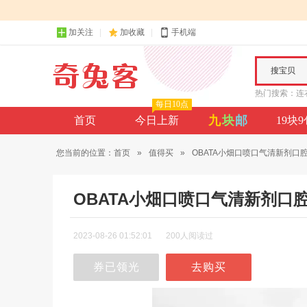
加关注
加收藏
手机端
搜宝贝
热门搜索：
连
每日10点
九
块
邮
首页
今日上新
19块
您当前的位置：
首页
»
值得买
»
OBATA小畑口喷口气清新剂口腔.
OBATA小畑口喷口气清新剂
2023-08-26 01:52:01
200人阅读过
券已领光
去购买