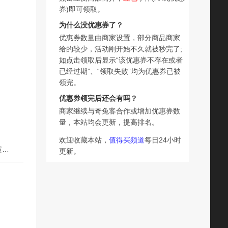
券)即可领取。
为什么没优惠券了？
优惠券数量由商家设置，部分商品商家
给的较少，活动刚开始不久就被秒完了;
如点击领取后显示“该优惠券不存在或者
已经过期”、“领取失败”均为优惠券已被
领完。
优惠券领完后还会有吗？
商家继续与奇兔客合作或增加优惠券数
量，本站均会更新，提高排名。
欢迎收藏本站，
值得买频道
每日24小时
下一篇：雪中王滑子蘑黑龙江特产滑子菇干货小鸡炖蘑菇小黄蘑香菇类500g
更新。