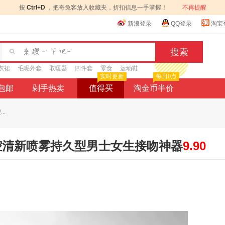
按
Ctrl+D
，把奇兔客放入收藏夹，折扣信息一手掌握！
不再提醒
新浪登录
QQ登录
淘宝
衣裙
毛呢外套
取暖器
四件套
零食
运动鞋
实时更新
每日0点
9包邮
剁手热卖
值得买
淘金币半价
..
口腔清新喷雾持久型男士女生接吻神器
9.90