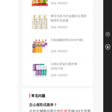
浏览
300000
澳宝洗发水控油蓬松去屑柔
顺养护洗发露
浏览
300000
大窑碳酸饮料520ml*8瓶
浏览
300000
云南白药益生菌牙膏
105g*4支
浏览
100000
常见问题
怎么领取优惠券？
点击左侧商品简介中
红色
字体(XX元优惠