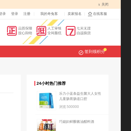
x
关闭
登录
登录
注册
我的奇兔客
卖家报名
在线客服
签到领积分
24小时热门推荐
乐力小蓝条益生菌大人女性
儿童肠胃肠道口腔
浏览
500000
巧媳妇鲜酿酱油醋料酒