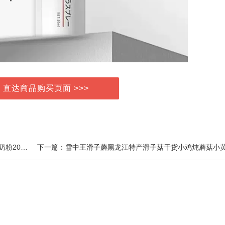
> 直达商品购买页面 >>>
上一篇：【0元试喝】蓝河绵羊奶旗舰店3段婴儿配方羊奶粉200g新西兰进口