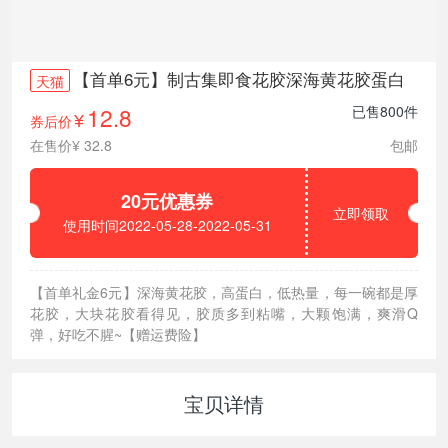
【首单6元】制古集即食花胶深海黄花胶蛋白
天猫
12.8
已售800件
券后价
¥
在售价¥ 32.8
包邮
20元优惠券
立即领取
使用时间2022-05-28-2022-05-31
【首单礼金6元】深海黄花胶，高蛋白，低热量，每一碗都是厚
花胶，大块花胶看得见，胶质多到粘嘴，大颗饱满，爽滑Q
弹，好吃不腥~【赠运费险】
宝贝详情