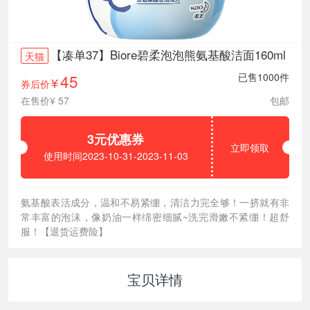
【凑单37】Biore碧柔泡泡熊氨基酸洁面160ml
天猫
45
已售1000件
券后价
¥
在售价¥ 57
包邮
3元优惠券
立即领取
使用时间2023-10-31-2023-11-03
氨基酸表活成分，温和不易紧绷，清洁力完全够！一挤就有非
常丰富的泡沫，像奶油一样绵密细腻~洗完滑嫩不紧绷！超舒
服！【退货运费险】
宝贝详情