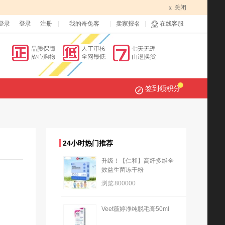
x
关闭
登录
登录
注册
我的奇兔客
卖家报名
在线客服
签到领积分
24小时热门推荐
升级！【仁和】高纤多维全
效益生菌冻干粉
浏览
800000
Veet薇婷净纯脱毛膏50ml