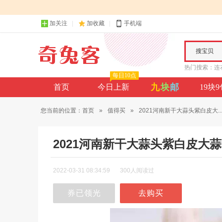
加关注
加收藏
手机端
搜宝贝
热门搜索：
连
每日10点
九
块
邮
首页
今日上新
19块
您当前的位置：
首页
»
值得买
»
2021河南新干大蒜头紫白皮大..
2021河南新干大蒜头紫白皮大
2022-03-31 08:34:59
300人阅读过
券已领光
去购买