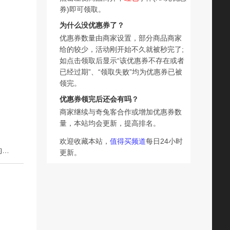
券)即可领取。
为什么没优惠券了？
优惠券数量由商家设置，部分商品商家
给的较少，活动刚开始不久就被秒完了;
如点击领取后显示“该优惠券不存在或者
已经过期”、“领取失败”均为优惠券已被
领完。
优惠券领完后还会有吗？
商家继续与奇兔客合作或增加优惠券数
量，本站均会更新，提高排名。
欢迎收藏本站，
值得买频道
每日24小时
下一篇：全磁拉饵盘强磁拉饵盒钓箱钓椅饵料盘鱼饵盘渔具钓鱼垂钓配件用品
更新。