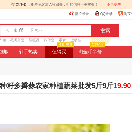
按
Ctrl+D
，把奇兔客放入收藏夹，折扣信息一手掌握！
不再提醒
新浪登录
QQ登录
淘宝
衣裙
毛呢外套
取暖器
四件套
零食
运动鞋
实时更新
每日0点
9包邮
剁手热卖
值得买
淘金币半价
.
蒜种籽多瓣蒜农家种植蔬菜批发5斤9斤
19.90