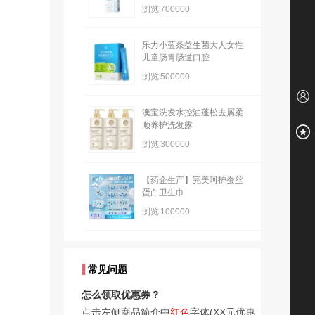
浏览
700000
乐力小蓝条益生菌大人女性
儿童肠胃肠道口腔
浏览
500000
澳宝洗发水控油蓬松去屑柔
顺养护洗发露
浏览
300000
【药企生产】完美呵护蚕丝
蛋白卫生巾
浏览
100000
常见问题
怎么领取优惠券？
点击左侧商品简介中
红色
字体(XX元优惠