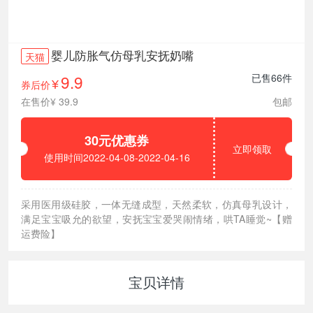
婴儿防胀气仿母乳安抚奶嘴
天猫
9.9
已售66件
券后价
¥
在售价¥ 39.9
包邮
30元优惠券
立即领取
使用时间2022-04-08-2022-04-16
采用医用级硅胶，一体无缝成型，天然柔软，仿真母乳设计，
满足宝宝吸允的欲望，安抚宝宝爱哭闹情绪，哄TA睡觉~【赠
运费险】
宝贝详情